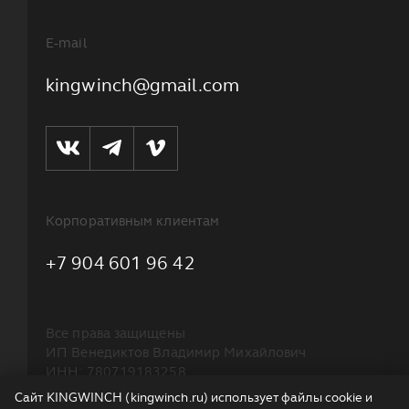
E-mail
kingwinch@gmail.com
Корпоративным клиентам
+7 904 601 96 42
Все права защищены
ИП Венедиктов Владимир Михайлович
ИНН: 780719183258
ОГРНИП: 314784721100299
Сайт KINGWINCH (kingwinch.ru) использует файлы cookie и